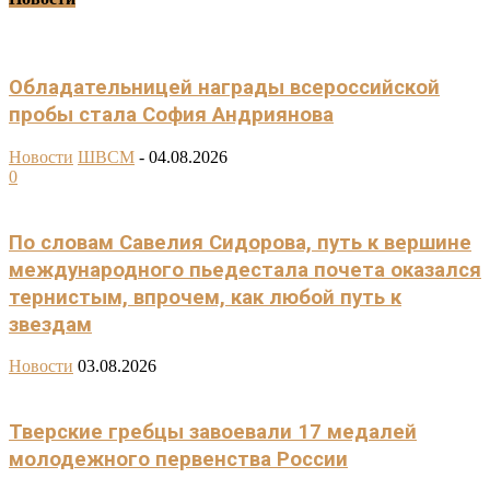
Обладательницей награды всероссийской
пробы стала София Андриянова
Новости
ШВСМ
-
04.08.2026
0
По словам Савелия Сидорова, путь к вершине
международного пьедестала почета оказался
тернистым, впрочем, как любой путь к
звездам
Новости
03.08.2026
Тверские гребцы завоевали 17 медалей
молодежного первенства России