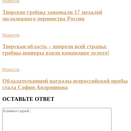
Новости
Тверские гребцы завоевали 17 медалей
молодежного первенства России
Новости
Тверская область – впереди всей страны:
гребцы-юниоры взяли командное золото!
Новости
Обладательницей награды всероссийской пробы
стала София Андриянова
ОСТАВЬТЕ ОТВЕТ