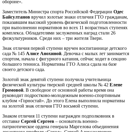
обороне».
Заместитель Министра спорта Российской Федерации
Одес
Байсултанов
вручил золотые знаки отличия ГТО гражданам,
показавшим высокий уровень физической подготовленности
при выполнении нормативов во всех 11 возрастных ступенях
комплекса. Обладателями заслуженных наград стали 26
физкультурников. Среди них – три жителя Твери.
Знак отличия первой ступени вручен воспитаннице детского
сада № 145
Алисе Анохиной
. Девочка с малых лет занимается
спортом, начала с фигурного катания, сейчас ходит в секцию
большого тенниса. Нормативы ГТО Алиса сдала на базе
своего детского сада.
Золотой знак девятой ступени получила учительница
физической культуры тверской средней школы № 42
Елене
Громовой
. В свободное от основной работы время она
руководит подростково-молодежным военно-спортивным
клубом «Горностай». До этого Елена выполнила нормативы
на золотой знак отличия ГТО восьмой ступени.
Знаком отличия 11 ступени награжден подполковник в
отставке
Сергей Сергеев
– основатель военно-
патриотическое ордена генерала Маргелова объединения
десантного профиля «Сокол». Сергей Александрович