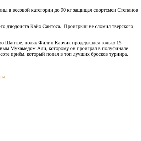
раны в весовой категории до 90 кг защищал спортсмен Степанов
ого дзюдоиста Кайо Сантоса. Проигрыш не сломил тверского
оро Шантре, поляк Филип Карчик продержался только 15
евым Мухамедом-Али, которому он проиграл в полуфинале
асоте приём, который попал в топ лучших бросков турнира,
ны.