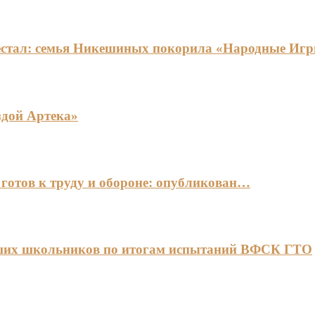
едестал: семья Никешиных покорила «Народные И
здой Артека»
готов к труду и обороне: опубликован…
чших школьников по итогам испытаний ВФСК ГТО