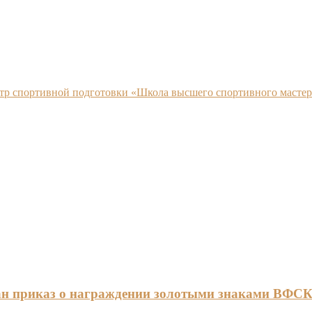
нтр спортивной подготовки «Школа высшего спортивного мастер
ан приказ о награждении золотыми знаками ВФС