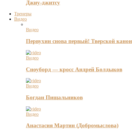
Джиу-джитсу
Тренеры
Видео
Видео
Первухин снова первый! Тверской канои
Видео
Сноуборд — кросс Андрей Болдыков
Видео
Богдан Пищальников
Видео
Анастасия Мартин (Добромыслова)