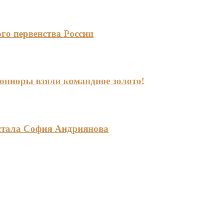
го первенства России
-юниоры взяли командное золото!
стала София Андриянова