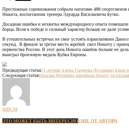
Престижные соревнования собрали нататами 488 спортсменов из
Никита, воспитанник тренера Эдуарда Васильевича Бутко.
Досадная ошибка и нехватка международного опыта помешали 
борца. Воля к победе и сильный характер больше не дали усомни
В утешительных встречах не смог устоять израильтянин Даниэ
секунд. В финале за третье место жребий свел Никиту с при
первенства России. В этот день Никита ошибок больше не дела
выиграл бронзовую медаль Кубка Европы.
Предыдущая статья
21-летняя Алена Гордеева (Бугакова) взяла
Следующая статья
Наталья Непряева завоевала бронзу на итал
ШВСМ
ЭТО МОЖЕТ БЫТЬ ИНТЕРЕСНО
ЕЩЕ ОТ АВТОРА