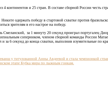
 4 континентов и 25 стран. В составе сборной России честь ст
Никите одержать победу в стартовой схватке против бразильск
ться зрителям в его настрое на победу.
ль Смеланский, за 1 минуту 20 секунд проиграл португалец Ди
нципиальным соперником, членом сборной команды России Мата
л и за 6 секунд до конца схватки, выполнив изумительные по кр
 реванш у титулованной Анны Авдеевой и стала чемпионкой стра
ьянском этапе Кубка мира по лыжным гонкам.