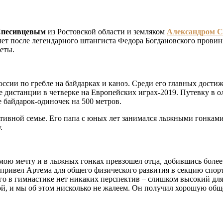
песивцевым
из Ростовской области и земляком
Александром 
5 лет после легендарного штангиста Федора Богдановского прови
еты.
оссии по гребле на байдарках и каноэ. Среди его главных дости
же дистанции в четверке на Европейских играх-2019. Путевку в
 байдарок-одиночек на 500 метров.
вной семье. Его папа с юных лет занимался лыжными гонками. 
.
л мою мечту и в лыжных гонках превзошел отца, добившись более
 привел Артема для общего физического развития в секцию спор
него в гимнастике нет никаких перспектив – слишком высокий для
ой, и мы об этом нисколько не жалеем. Он получил хорошую общ