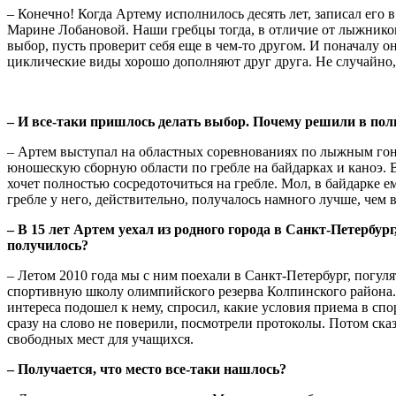
– Конечно! Когда Артему исполнилось десять лет, записал его
Марине Лобановой. Наши гребцы тогда, в отличие от лыжников
выбор, пусть проверит себя еще в чем-то другом. И поначалу о
циклические виды хорошо дополняют друг друга. Не случайно
– И все-таки пришлось делать выбор. Почему решили в пол
– Артем выступал на областных соревнованиях по лыжным гонка
юношескую сборную области по гребле на байдарках и каноэ. В 
хочет полностью сосредоточиться на гребле. Мол, в байдарке ем
гребле у него, действительно, получалось намного лучше, чем
– В 15 лет Артем уехал из родного города в Санкт-Петербу
получилось?
– Летом 2010 года мы с ним поехали в Санкт-Петербург, погуля
спортивную школу олимпийского резерва Колпинского района. 
интереса подошел к нему, спросил, какие условия приема в сп
сразу на слово не поверили, посмотрели протоколы. Потом сказ
свободных мест для учащихся.
– Получается, что место все-таки нашлось?