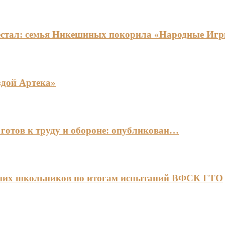
едестал: семья Никешиных покорила «Народные И
здой Артека»
готов к труду и обороне: опубликован…
чших школьников по итогам испытаний ВФСК ГТО