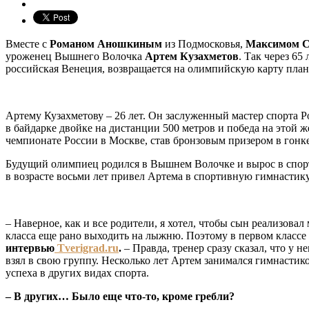
Вместе с
Романом Аношкиным
из Подмосковья,
Максимом С
уроженец Вышнего Волочка
Артем Кузахметов
. Так через 6
российская Венеция, возвращается на олимпийскую карту план
Артему Кузахметову – 26 лет. Он заслуженный мастер спорта Р
в байдарке двойке на дистанции 500 метров и победа на этой 
чемпионате России в Москве, став бронзовым призером в гонке
Будущий олимпиец родился в Вышнем Волочке и вырос в спорти
в возрасте восьми лет привел Артема в спортивную гимнастику
– Наверное, как и все родители, я хотел, чтобы сын реализова
класса еще рано выходить на лыжню. Поэтому в первом классе
интервью
Tverigrad.ru
.
– Правда, тренер сразу сказал, что у 
взял в свою группу. Несколько лет Артем занимался гимнастик
успеха в других видах спорта.
– В других… Было еще что-то, кроме гребли?