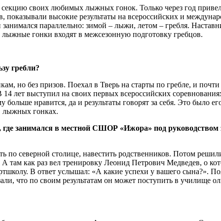
 в секцию своих любимых лыжных гонок. Только через год привел
, показывали высокие результаты на всероссийских и междунаро
н занимался параллельно: зимой – лыжи, летом – гребля. Настав
, лыжные гонки входят в межсезонную подготовку гребцов.
ьзу гребли?
м, но без призов. Поехал в Тверь на старты по гребле, и почти
14 лет выступил на своих первых всероссийских соревнованиях в
у больше нравится, да и результаты говорят за себя. Это было ег
 в лыжных гонках.
рг, где занимался в местной СШОР «Ижора» под руководством
ть по северной столице, навестить родственников. Потом решили
А там как раз вел тренировку Леонид Петрович Медведев, о кот
ортшколу. В ответ услышал: «А какие успехи у вашего сына?». П
али, что по своим результатам он может поступить в училище ол