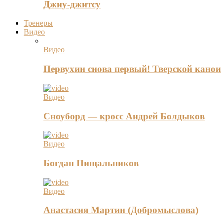
Джиу-джитсу
Тренеры
Видео
Видео
Первухин снова первый! Тверской канои
Видео
Сноуборд — кросс Андрей Болдыков
Видео
Богдан Пищальников
Видео
Анастасия Мартин (Добромыслова)