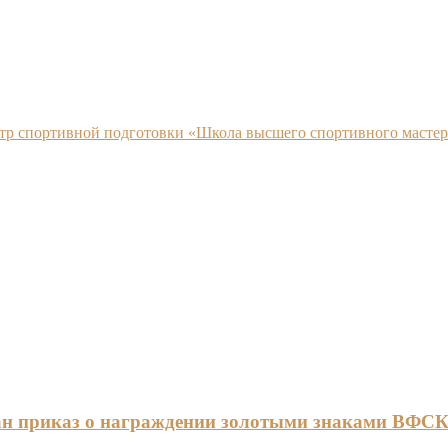
нтр спортивной подготовки «Школа высшего спортивного мастер
ан приказ о награждении золотыми знаками ВФС