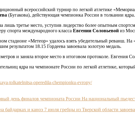
радиционный всероссийский турнир по легкой атлетике «Мемори
ева
(Бугакова), действующая чемпионка России в толкании ядра.
ла лишь третье место, уступив лидерство более опытным спортс
еру спорта международного класса
Евгении Соловьевой
из Моск
вном стадионе «Метеор» удалось взять убедительный реванш. Н
шим результатом 18.15 Гордеева завоевала золотую медаль.
метров и заняла второе место в итоговом протоколе. Евгения Сол
кательниц ядра на чемпионате России по легкой атлетике, которы
skaya-tolkatelnitsa-operedila-chempionku-evropy/
ервый день финалов чемпионата России На национальный пьедес
а байдарках и каноэ 7 июля гребцы из Тверской области завоева