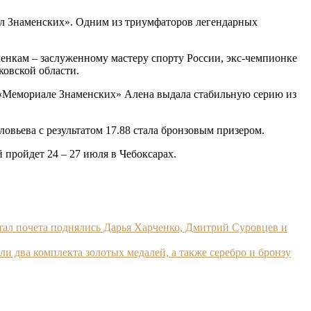
ал Знаменских». Одним из триумфаторов легендарных
менкам – заслуженному мастеру спорту России, экс-чемпионке
овской области.
а «Мемориале Знаменских» Алена выдала стабильную серию из
овьева с результатом 17.88 стала бронзовым призером.
й пройдет 24 – 27 июля в Чебоксарах.
тал почета поднялись Дарья Харченко, Дмитрий Суровцев и
ли два комплекта золотых медалей, а также серебро и бронзу