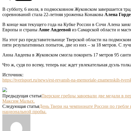
В субботу, 6 июля, в подмосковном Жуковском завершается т
соревнований стала 22-летняя уроженка Конакова
Алена Горде
В конце мая текущего года на Кубке России в Сочи Алена заня
Европы и страны
Анне Авдеевой
из Самарской области и маст
На этот раз представительнице Тверской области на подмоско
пяти результативных попыток, две из них – за 18 метров. С луч
Анна Авдеева в Жуковском смогла покорить 17 метров 95 санти
Что ж, судя по всему, теперь нас ждет увлекательная дуэль тол
Источник:
https://tverisport.ru/news/est-revansh-na-memoriale-znamenskih-tver
Предыдущая статья
Тверские гребцы завоевали две медали в п
Максим Малых.
Следующая статья
День Твери на чемпионате России по гребле н
национальной пробы.