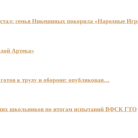
едестал: семья Никешиных покорила «Народные И
здой Артека»
готов к труду и обороне: опубликован…
чших школьников по итогам испытаний ВФСК ГТО