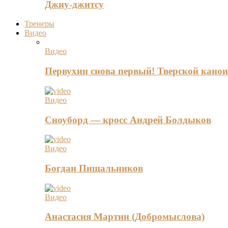
Джиу-джитсу
Тренеры
Видео
Видео
Первухин снова первый! Тверской канои
Видео
Сноуборд — кросс Андрей Болдыков
Видео
Богдан Пищальников
Видео
Анастасия Мартин (Добромыслова)