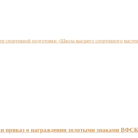
нтр спортивной подготовки «Школа высшего спортивного мастер
ан приказ о награждении золотыми знаками ВФС