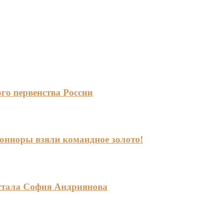
го первенства России
-юниоры взяли командное золото!
стала София Андриянова