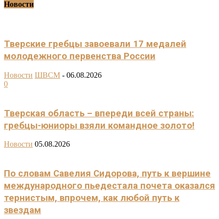
Новости
Тверские гребцы завоевали 17 медалей
молодежного первенства России
Новости
ШВСМ
-
06.08.2026
0
Тверская область – впереди всей страны:
гребцы-юниоры взяли командное золото!
Новости
05.08.2026
По словам Савелия Сидорова, путь к вершине
международного пьедестала почета оказался
тернистым, впрочем, как любой путь к
звездам