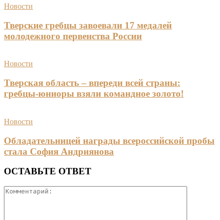
Новости
Тверские гребцы завоевали 17 медалей
молодежного первенства России
Новости
Тверская область – впереди всей страны:
гребцы-юниоры взяли командное золото!
Новости
Обладательницей награды всероссийской пробы
стала София Андриянова
ОСТАВЬТЕ ОТВЕТ