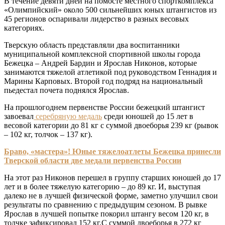
В течение девяти дней на помосте местного спорткомплекса
«Олимпийский» около 500 сильнейших юных штангистов из
45 регионов оспаривали лидерство в разных весовых
категориях.
Тверскую область представляли два воспитанники
муниципальной комплексной спортивной школы города
Бежецка – Андрей Бардин и Ярослав Никонов, которые
занимаются тяжелой атлетикой под руководством Геннадия и
Марины Карповых. Второй год подряд на национальный
пьедестал почета поднялся Ярослав.
На прошлогоднем первенстве России бежецкий штангист
завоевал
серебряную медаль
среди юношей до 15 лет в
весовой категории до 81 кг с суммой двоеборья 239 кг (рывок
– 102 кг, толчок – 137 кг).
Браво, «мастера»! Юные тяжелоатлеты Бежецка принесли
Тверской области две медали первенства России
На этот раз Никонов перешел в группу старших юношей до 17
лет и в более тяжелую категорию – до 89 кг. И, выступая
далеко не в лучшей физической форме, заметно улучшил свои
результаты по сравнению с предыдущим сезоном. В рывке
Ярослав в лучшей попытке покорил штангу весом 120 кг, в
толчке зафиксировал 152 кг.С суммой двоеборья в 272 кг