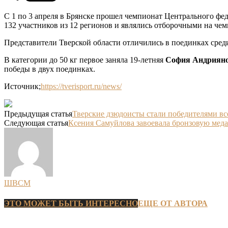
С 1 по 3 апреля в Брянске прошел чемпионат Центрального ф
132 участников из 12 регионов и являлись отборочными на чем
Представители Тверской области отличились в поединках сред
В категории до 50 кг первое заняла 19-летняя
София Андриян
победы в двух поединках.
Источник;
https://tverisport.ru/news/
Предыдущая статья
Тверские дзюдоисты стали победителями вс
Следующая статья
Ксения Самуйлова завоевала бронзовую ме
ШВСМ
ЭТО МОЖЕТ БЫТЬ ИНТЕРЕСНО
ЕЩЕ ОТ АВТОРА