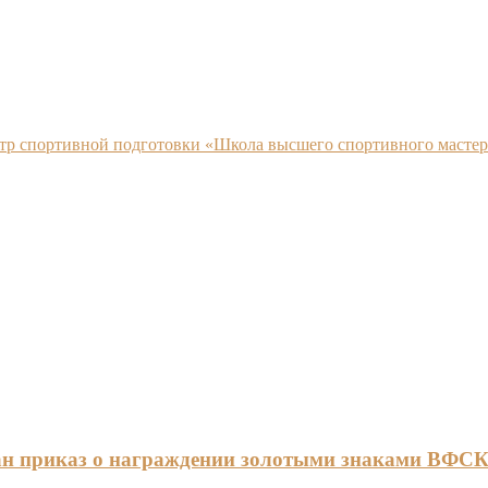
нтр спортивной подготовки «Школа высшего спортивного мастер
ан приказ о награждении золотыми знаками ВФС