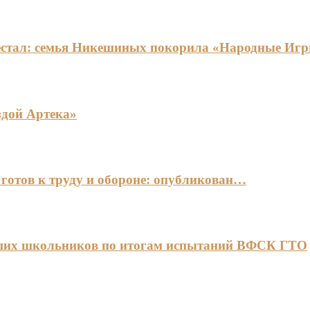
едестал: семья Никешиных покорила «Народные И
здой Артека»
готов к труду и обороне: опубликован…
чших школьников по итогам испытаний ВФСК ГТО