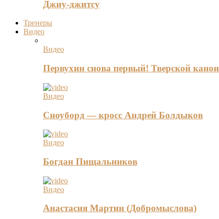
Джиу-джитсу
Тренеры
Видео
Видео
Первухин снова первый! Тверской канои
Видео
Сноуборд — кросс Андрей Болдыков
Видео
Богдан Пищальников
Видео
Анастасия Мартин (Добромыслова)