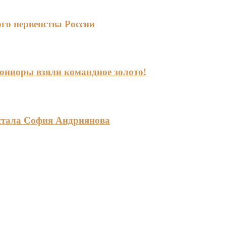
го первенства России
-юниоры взяли командное золото!
стала София Андриянова