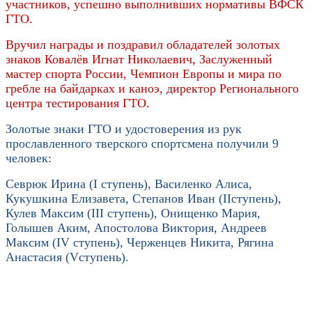
участников, успешно выполнивших нормативы ВФСК
ГТО.
Вручил награды и поздравил обладателей золотых
знаков Ковалёв Игнат Николаевич, Заслуженный
мастер спорта России, Чемпион Европы и мира по
гребле на байдарках и каноэ, директор Регионального
центра тестирования ГТО.
Золотые знаки ГТО и удостоверения из рук
прославленного тверского спортсмена получили 9
человек:
Севрюк Ирина (
I
ступень), Василенко Алиса,
Кукушкина Елизавета, Степанов Иван (
II
ступень),
Кулев Максим (
III
ступень), Онищенко Мария,
Голышев Аким, Апостолова Виктория, Андреев
Максим (
IV
ступень), Черженцев Никита, Рягина
Анастасия (
V
ступень).