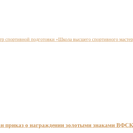
нтр спортивной подготовки «Школа высшего спортивного мастер
ан приказ о награждении золотыми знаками ВФС