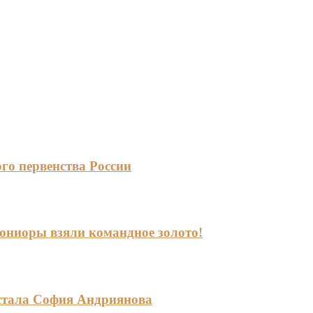
го первенства России
-юниоры взяли командное золото!
стала София Андриянова