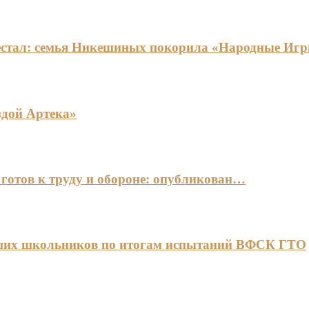
едестал: семья Никешиных покорила «Народные И
здой Артека»
готов к труду и обороне: опубликован…
чших школьников по итогам испытаний ВФСК ГТО