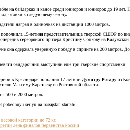
ебле на байдарках и каноэ среди юниоров и юниорок до 19 лет. На
 подготовки к следующему сезону.
ладатели наград в одиночках на дистанции 1000 метров.
 пополнила 15-летняя представительница тверской СШОР по ви
 опередив серебряного призера Кристину Соцкову из Калужской 
е она одержала уверенную победу в спринте на 200 метров. До э
 девяти байдарочниц выступили еще три тверские спортсменки –
борной в Краснодаре пополнил 17-летний
Думитру Ротару
из Кон
дителю Максиму Каратаеву из Ростовской области.
а 500 и 2000 метров.
t-pobednuyu-seriyu-na-rossijskih-startah/
весовой категории до 72 кг.
третий день финалов первенства России