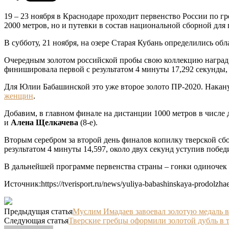
19 – 23 ноября в Краснодаре проходит первенство России по гр
2000 метров, но и путевки в состав национальной сборной для
В субботу, 21 ноября, на озере Старая Кубань определились об
Очередным золотом российской пробы свою коллекцию наград
финишировала первой с результатом 4 минуты 17,292 секунды,
Для Юлии Бабашинской это уже второе золото ПР-2020. Наканун
женщин
.
Добавим, в главном финале на дистанции 1000 метров в числе
и
Алена Щелкачева
(8-е).
Вторым серебром за второй день финалов копилку тверской с
результатом 4 минуты 14,597, около двух секунд уступив побе
В дальнейшей программе первенства страны – гонки одиночек н
Источник:https://tverisport.ru/news/yuliya-babashinskaya-prodolzhae
Предыдущая статья
Муслим Имадаев завоевал золотую медаль в 
Следующая статья
Тверские гребцы оформили золотой дубль в 