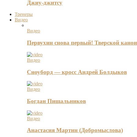
Джиу-джитсу
Тренеры
Видео
Видео
Первухин снова первый! Тверской канои
Видео
Сноуборд — кросс Андрей Болдыков
Видео
Богдан Пищальников
Видео
Анастасия Мартин (Добромыслова)