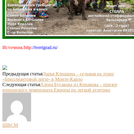
Источник:http:
//tverigrad.ru/
Предыдущая статья
Дарья Клишина – седьмая на этапе
«Бриллиантовой лиги» в Монте-Карло
Следующая статья
Алена Бугакова из Конакова – призер
юниорского чемпионата Европы по легкой атлетике
ШВСМ