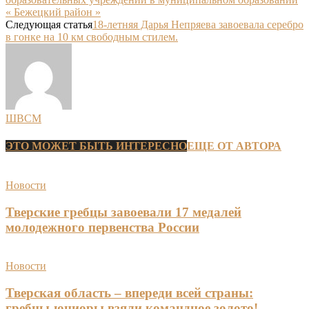
« Бежецкий район »
Следующая статья
18-летняя Дарья Непряева завоевала серебро
в гонке на 10 км свободным стилем.
ШВСМ
ЭТО МОЖЕТ БЫТЬ ИНТЕРЕСНО
ЕЩЕ ОТ АВТОРА
Новости
Тверские гребцы завоевали 17 медалей
молодежного первенства России
Новости
Тверская область – впереди всей страны:
гребцы-юниоры взяли командное золото!