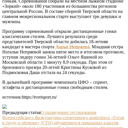
гонкам. Соревнования собрали на местном лыжном стадионе
«Зоркий» около 180 участников из большинства регионов
центральной России. В составе сборной Тверской области на
главном межрегиональном старте выступают три девушки и
мужчина.
Программу соревнований открыли дистанционные гонки
классическим стилем. Лучшего результата среди
представителей Тверской области добилась 18-летняя
кандидат в мастера спорта
Дарья Непряева
. Младшая сестра
Натальи Непряевой заняла пятое место в итоговом протоколе,
уступив лидеру гонки 34-летней Ольге Яшиной из
Московской области 1 минуту 8,9 секунды. При этом от
бронзового призера 20-летнй Кристины Кусковой из
Подмосковья Даша отстала на 24 секунды.
В дальнейшей программе чемпионата ЦФО – спринт,
эстафеты и дистанционные гонки свободным стилем.
источник:https://tverisport.ru/
Предыдущая статья
О проведении тестирования
Всероссийского физкультурно-спортивного комплекса «Готов
к труду и обороне» (ГТО) обучающихся начальных классов
образовательных учреждений в муниципальном образовании