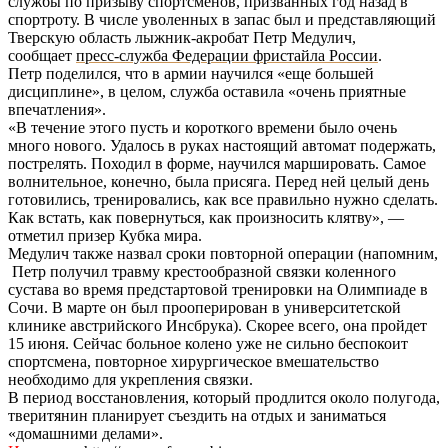
службы по призыву спортсменов, призванных год назад в
спортроту. В числе уволенных в запас был и представляющий
Тверскую область лыжник-акробат Петр Медулич,
сообщает
пресс-служба Федерации фристайла России
.
Петр поделился, что в армии научился «еще большей
дисциплине», в целом, служба оставила «очень приятные
впечатления».
«В течение этого пусть и короткого времени было очень
много нового. Удалось в руках настоящий автомат подержать,
пострелять. Походил в форме, научился маршировать. Самое
волнительное, конечно, была присяга. Перед ней целый день
готовились, тренировались, как все правильно нужно сделать.
Как встать, как повернуться, как произносить клятву», —
отметил призер Кубка мира.
Медулич также назвал сроки повторной операции (напомним,
Петр получил травму крестообразной связки коленного
сустава во время предстартовой тренировки на Олимпиаде в
Сочи. В марте он был прооперирован в университетской
клинике австрийского Инсбрука). Скорее всего, она пройдет
15 июня. Сейчас больное колено уже не сильно беспокоит
спортсмена, повторное хирургическое вмешательство
необходимо для укрепления связки.
В период восстановления, который продлится около полугода,
тверитянин планирует съездить на отдых и заниматься
«домашними делами».