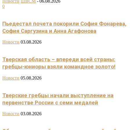
Новости
ШВСМ
-
06.08.2026
0
Пьедестал почета покорили София Фонарева,
София Саргузина и Анна Агафонова
Новости
03.08.2026
Тверская область – впереди всей страны:
гребцы-юниоры взяли командное золото!
Новости
05.08.2026
Тверские гребцы начали выступление на
первенстве России с семи медалей
Новости
03.08.2026