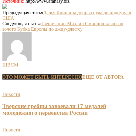
Источник:
http://www.afanasy.biz
Предыдущая статья
Дарья Клишина допрыгнула до подиума в
США
Следующая статья
Тверичанин Михаил Смирнов завоевал
золото Кубка Европы по джиу-джитсу
ШВСМ
ЭТО МОЖЕТ БЫТЬ ИНТЕРЕСНО
ЕЩЕ ОТ АВТОРА
Новости
Тверские гребцы завоевали 17 медалей
молодежного первенства России
Новости