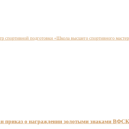
нтр спортивной подготовки «Школа высшего спортивного мастер
ан приказ о награждении золотыми знаками ВФС