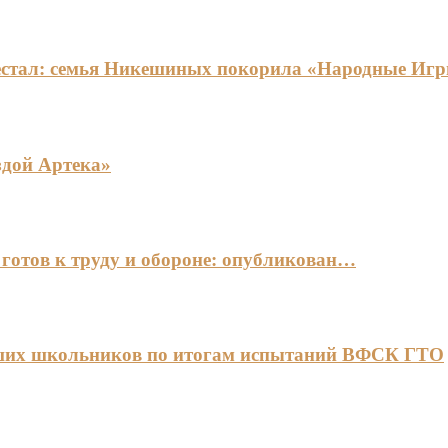
едестал: семья Никешиных покорила «Народные И
здой Артека»
готов к труду и обороне: опубликован…
чших школьников по итогам испытаний ВФСК ГТО