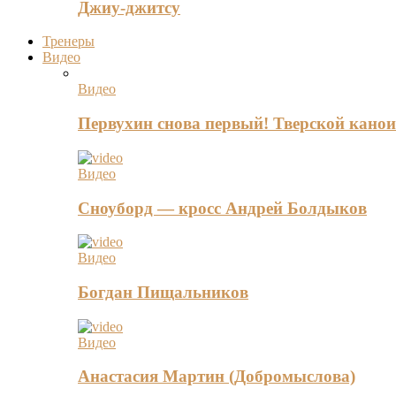
Джиу-джитсу
Тренеры
Видео
Видео
Первухин снова первый! Тверской канои
Видео
Сноуборд — кросс Андрей Болдыков
Видео
Богдан Пищальников
Видео
Анастасия Мартин (Добромыслова)