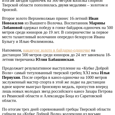
итогам заездов одиночек на 500 метров копилка сборной
Тверской области пополнилась двумя медалями – золотом и
бронзой.
Второе золото Верхневолжью принес 16-летний
Иван
Новожилов
из Вышнего Волочка. Воспитанник
Марины
Лобановой
одержал победу в гонке байдарок-одиночек на 500
метров среди юниоров до 19 лет. В соперничестве за первое
место талантливый волочанин опередил белорусов Ивана
Булыгу и Илью Филимонова.
Напомним,
накануне золото в байдарке-одиночке
на
дистанции 500 метров среди юниорок до 24 лет завоевала 18-
летняя тверичанка
Юлия Бабашинская
.
Продолжает результативное выступление на «Кубке Доброй
Воли» самый титулованный тверской гребец ХХI века
Илья
Первухин
. После серебра в каноэ-одиночке на 1000 метров
заслуженный мастер спорта в этой же лодке на дистанции
вдвое короче выиграл бронзовую медаль, пропустив вперед
лишь новых молодых звезд российского каноэ Захара Петрова
из Рязанской области и Александра Боца из Саратовской
области.
По итогам трех дней соревнований гребцы Тверской области
собрали на «Кубке Доброй Воли» коллекцию из восьми