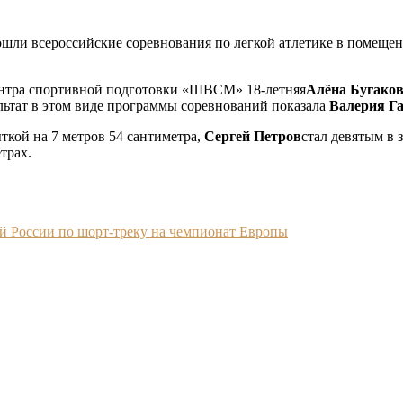
шли всероссийские соревнования по легкой атлетике в помещен
центра спортивной подготовки «ШВСМ» 18-летняя
Алёна Бугако
ультат в этом виде программы соревнований показала
Валерия Г
ткой на 7 метров 54 сантиметра,
Сергей Петров
стал девятым в 
трах.
ой России по шорт-треку на чемпионат Европы