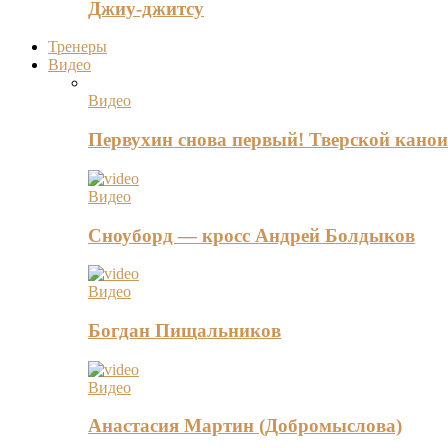
Джиу-джитсу
Тренеры
Видео
Видео
Первухин снова первый! Тверской канои
Видео
Сноуборд — кросс Андрей Болдыков
Видео
Богдан Пищальников
Видео
Анастасия Мартин (Добромыслова)