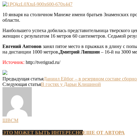
10 января на столичном Манеже имени братьев Знаменских про
области.
Наибольшего успеха добилась представительница тверского 
женщин с результатом 16 метров 60 сантиметров. Седьмой рез
Евгений Антонов
занял пятое место в прыжках в длину с попы
на дистанции 1000 метров,
Дмитрий Липшин
– 16-й на 3000 ме
Источник:
http://tverigrad.ru/
Предыдущая статья
Даниил Ейбог – в резервном составе сборн
Следующая статья
В гостях у Дарьи Клишиной
ШВСМ
ЭТО МОЖЕТ БЫТЬ ИНТЕРЕСНО
ЕЩЕ ОТ АВТОРА