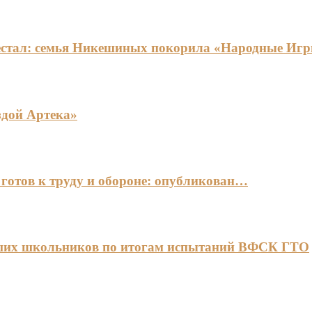
едестал: семья Никешиных покорила «Народные И
здой Артека»
готов к труду и обороне: опубликован…
чших школьников по итогам испытаний ВФСК ГТО