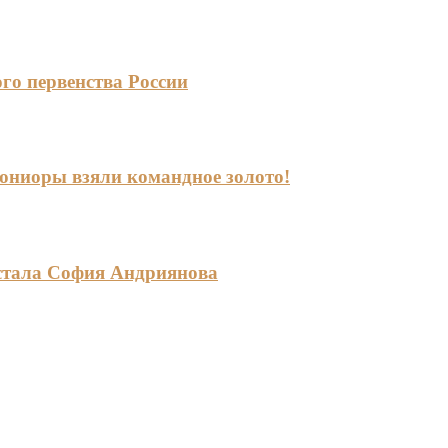
го первенства России
-юниоры взяли командное золото!
стала София Андриянова