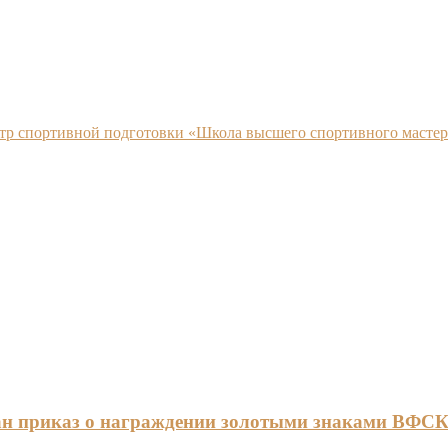
нтр спортивной подготовки «Школа высшего спортивного мастер
ан приказ о награждении золотыми знаками ВФС