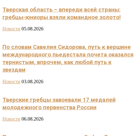
Тверская область – впереди всей страны:
гребцы-юниоры взяли командное золото!
Новости
05.08.2026
По словам Савелия Сидорова, путь к вершине
международного пьедестала почета оказался
тернистым, впрочем, как любой путь к
звездам
Новости
03.08.2026
Тверские гребцы завоевали 17 медалей
молодежного первенства России
Новости
06.08.2026