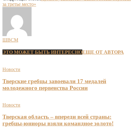
за третье место»
ШВСМ
ЭТО МОЖЕТ БЫТЬ ИНТЕРЕСНО
ЕЩЕ ОТ АВТОРА
Новости
Тверские гребцы завоевали 17 медалей
молодежного первенства России
Новости
Тверская область – впереди всей страны:
гребцы-юниоры взяли командное золото!