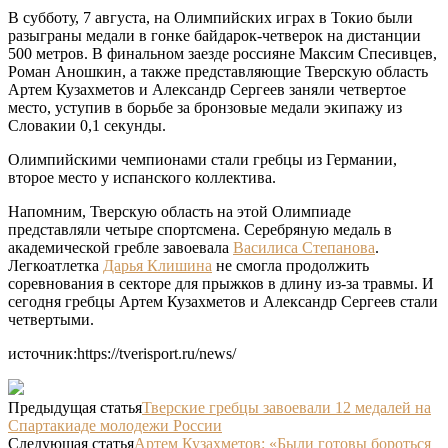
В субботу, 7 августа, на Олимпийских играх в Токио были
разыграны медали в гонке байдарок-четверок на дистанции
500 метров. В финальном заезде россияне Максим Спесивцев,
Роман Аношкин, а также представляющие Тверскую область
Артем Кузахметов и Александр Сергеев заняли четвертое
место, уступив в борьбе за бронзовые медали экипажу из
Словакии 0,1 секунды.
Олимпийскими чемпионами стали гребцы из Германии,
второе место у испанского коллектива.
Напомним, Тверскую область на этой Олимпиаде
представляли четыре спортсмена. Серебряную медаль в
академической гребле завоевала
Василиса Степанова
.
Легкоатлетка
Дарья Клишина
не смогла продолжить
соревнования в секторе для прыжков в длину из-за травмы. И
сегодня гребцы Артем Кузахметов и Александр Сергеев стали
четвертыми.
источник:https://tverisport.ru/news/
Предыдущая статья
Тверские гребцы завоевали 12 медалей на
Спартакиаде молодежи России
Следующая статья
Артем Кузахметов: «Были готовы бороться