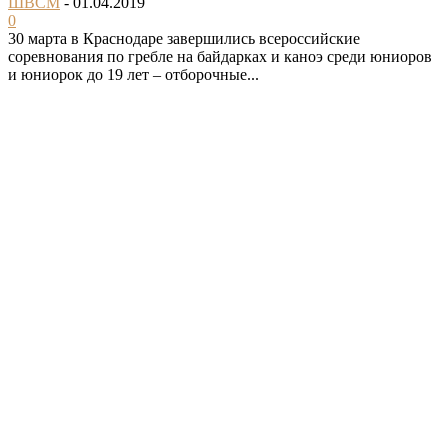
ШВСМ
-
01.04.2019
0
30 марта в Краснодаре завершились всероссийские
соревнования по гребле на байдарках и каноэ среди юниоров
и юниорок до 19 лет – отборочные...