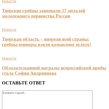
Новости
Тверские гребцы завоевали 17 медалей
молодежного первенства России
Новости
Тверская область – впереди всей страны:
гребцы-юниоры взяли командное золото!
Новости
Обладательницей награды всероссийской пробы
стала София Андриянова
ОСТАВЬТЕ ОТВЕТ