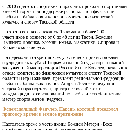
С 2010 года этот спортивный праздник проводит спортивный
клуб «Шторм» при поддержке региональной федерации
гребли на байдарках и каноэ и комитета по физической
культуре и спорту Тверской области.
На этот раз за весла взялись 13 команд и более 200
участников в возрасте от 6 до 48 лет из Твери, Бежецка,
Вышнего Волочка, Удомли, Ржева, Максатихи, Спирова и
Конаковского округа.
На церемонии открытия всех участников приветствовали
соучредитель клуба «Шторм» и главный судья соревнований
заслуженный мастер спорта России Игнат Ковалев, начальник
отдела комитета по физической культуре и спорту Тверской
области Петр Пожидаев, президент региональной федерации
гребли на байдарках и каноэ Андрей Лоенко и ведущий
тверской параспортсмен, призер всероссийских и
международных соревнований по гребле и легкой атлетике
мастер спорта Антон Федулов.
Феноменальный Федулов. Парень, который преодолел
приговор врачей и земное притяжение
Настоятель храма в честь иконы Божией Матери «Всех
Скорбящих радость» отец Александр напутствовал