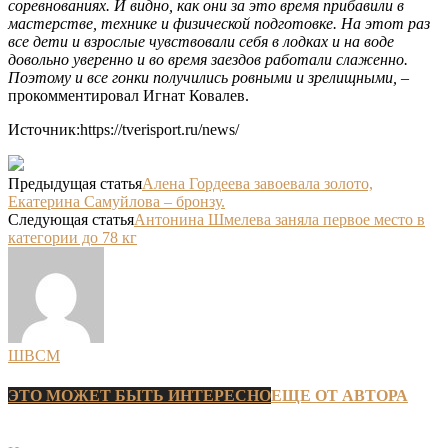
соревнованиях. И видно, как они за это время прибавили в
мастерстве, технике и физической подготовке. На этот раз
все дети и взрослые чувствовали себя в лодках и на воде
довольно уверенно и во время заездов работали слаженно.
Поэтому и все гонки получились ровными и зрелищными,
–
прокомментировал Игнат Ковалев.
Источник:https://tverisport.ru/news/
Предыдущая статья
Алена Гордеева завоевала золото,
Екатерина Самуйлова – бронзу.
Следующая статья
Антонина Шмелева заняла первое место в
категории до 78 кг
ШВСМ
ЭТО МОЖЕТ БЫТЬ ИНТЕРЕСНО
ЕЩЕ ОТ АВТОРА