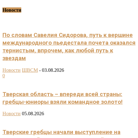
Новости
По словам Савелия Сидорова, путь к вершине
международного пьедестала почета оказался
тернистым, впрочем, как любой путь к
звездам
Новости
ШВСМ
-
03.08.2026
0
Тверская область – впереди всей страны:
гребцы-юниоры взяли командное золото!
Новости
05.08.2026
Тверские гребцы начали выступление на