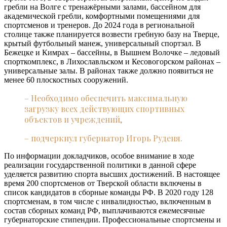
гребли на Волге с тренажёрными залами, бассейном для
академической гребли, комфортными помещениями для
спортсменов и тренеров. До 2024 года в региональной
столице также планируется возвести гребную базу на Тверце,
крытый футбольный манеж, универсальный спортзал. В
Бежецке и Кимрах – бассейны, в Вышнем Волочке – ледовый
спорткомплекс, в Лихославльском и Кесовогорском районах –
универсальные залы. В районах также должно появиться не
менее 60 плоскостных сооружений.
– Необходимо обеспечить максимальную
загрузку всех действующих спортивных
объектов и учреждений,
– подчеркнул губернатор Игорь Руденя.
По информации докладчиков, особое внимание в ходе
реализации государственной политики в данной сфере
уделяется развитию спорта высших достижений. В настоящее
время 200 спортсменов от Тверской области включены в
список кандидатов в сборные команды РФ. В 2020 году 128
спортсменам, в том числе с инвалидностью, включенным в
состав сборных команд РФ, выплачиваются ежемесячные
губернаторские стипендии. Профессиональные спортсмены и