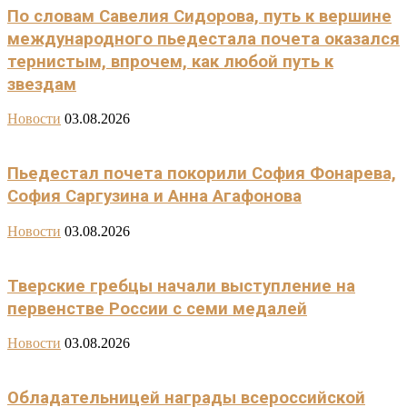
По словам Савелия Сидорова, путь к вершине
международного пьедестала почета оказался
тернистым, впрочем, как любой путь к
звездам
Новости
03.08.2026
Пьедестал почета покорили София Фонарева,
София Саргузина и Анна Агафонова
Новости
03.08.2026
Тверские гребцы начали выступление на
первенстве России с семи медалей
Новости
03.08.2026
Обладательницей награды всероссийской