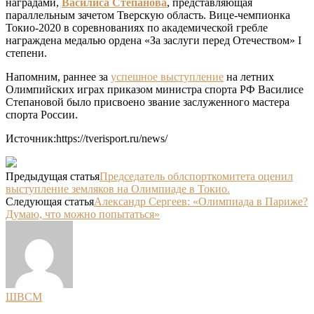
наградами,
Василиса Степанова
, представляющая
параллельным зачетом Тверскую область. Вице-чемпионка
Токио-2020 в соревнованиях по академической гребле
награждена медалью ордена «За заслуги перед Отечеством» I
степени.
Напомним, раннее за
успешное выступление
на летних
Олимпийских играх приказом министра спорта РФ Василисе
Степановой было присвоено звание заслуженного мастера
спорта России.
Источник:https://tverisport.ru/news/
Предыдущая статья
Председатель облспорткомитета оценил
выступление земляков на Олимпиаде в Токио.
Следующая статья
Александр Сергеев: «Олимпиада в Париже?
Думаю, что можно попытаться»
ШВСМ