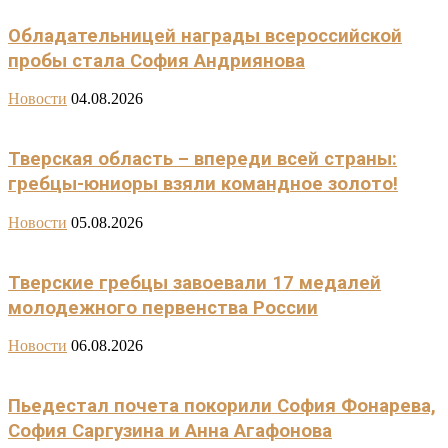
Обладательницей награды всероссийской
пробы стала София Андриянова
Новости
04.08.2026
Тверская область – впереди всей страны:
гребцы-юниоры взяли командное золото!
Новости
05.08.2026
Тверские гребцы завоевали 17 медалей
молодежного первенства России
Новости
06.08.2026
Пьедестал почета покорили София Фонарева,
София Саргузина и Анна Агафонова