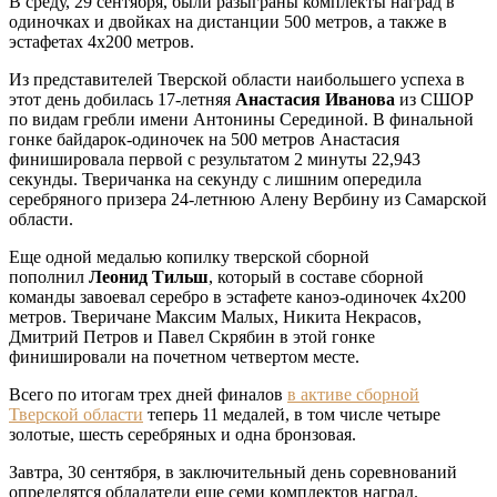
В среду, 29 сентября, были разыграны комплекты наград в
одиночках и двойках на дистанции 500 метров, а также в
эстафетах 4х200 метров.
Из представителей Тверской области наибольшего успеха в
этот день добилась 17-летняя
Анастасия Иванова
из СШОР
по видам гребли имени Антонины Серединой. В финальной
гонке байдарок-одиночек на 500 метров Анастасия
финишировала первой с результатом 2 минуты 22,943
секунды. Тверичанка на секунду с лишним опередила
серебряного призера 24-летнюю Алену Вербину из Самарской
области.
Еще одной медалью копилку тверской сборной
пополнил
Леонид Тильш
, который в составе сборной
команды завоевал серебро в эстафете каноэ-одиночек 4х200
метров. Тверичане Максим Малых, Никита Некрасов,
Дмитрий Петров и Павел Скрябин в этой гонке
финишировали на почетном четвертом месте.
Всего по итогам трех дней финалов
в активе сборной
Тверской области
теперь 11 медалей, в том числе четыре
золотые, шесть серебряных и одна бронзовая.
Завтра, 30 сентября, в заключительный день соревнований
определятся обладатели еще семи комплектов наград.