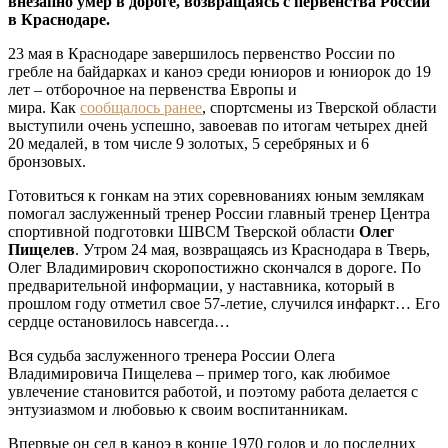
внезапно умер в дороге, возвращаясь с первенства России
в Краснодаре.
23 мая в Краснодаре завершилось первенство России по
гребле на байдарках и каноэ среди юниоров и юниорок до 19
лет – отборочное на первенства Европы и
мира. Как
сообщалось ранее
, спортсмены из Тверской области
выступили очень успешно, завоевав по итогам четырех дней
20 медалей, в том числе 9 золотых, 5 серебряных и 6
бронзовых.
Готовиться к гонкам на этих соревнованиях юным землякам
помогал заслуженный тренер России главный тренер Центра
спортивной подготовки ШВСМ Тверской области
Олег
Пищелев
. Утром 24 мая, возвращаясь из Краснодара в Тверь,
Олег Владимирович скоропостижно скончался в дороге. По
предварительной информации, у наставника, который в
прошлом году отметил свое 57-летие, случился инфаркт… Его
сердце остановилось навсегда…
Вся судьба заслуженного тренера России Олега
Владимировича Пищелева – пример того, как любимое
увлечение становится работой, и поэтому работа делается с
энтузиазмом и любовью к своим воспитанникам.
Впервые он сел в каноэ в конце 1970 годов и до последних