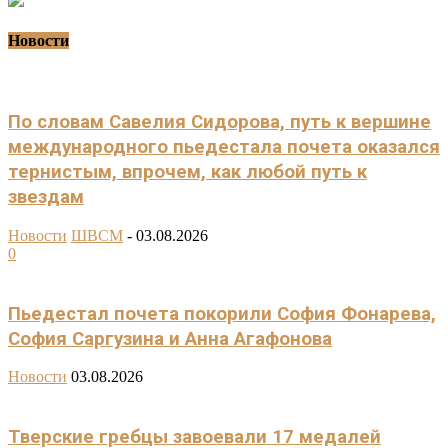
Новости
По словам Савелия Сидорова, путь к вершине
международного пьедестала почета оказался
тернистым, впрочем, как любой путь к
звездам
Новости
ШВСМ
-
03.08.2026
0
Пьедестал почета покорили София Фонарева,
София Саргузина и Анна Агафонова
Новости
03.08.2026
Тверские гребцы завоевали 17 медалей