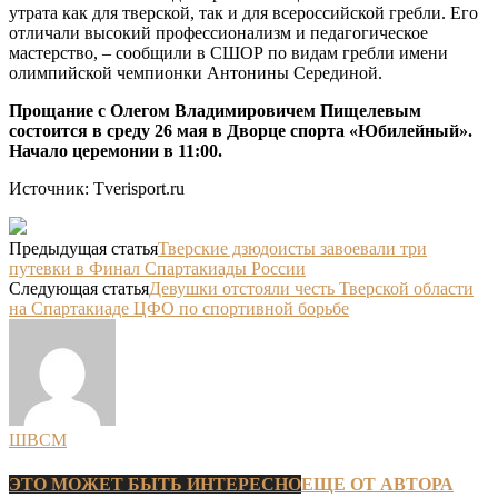
утрата как для тверской, так и для всероссийской гребли. Его
отличали высокий профессионализм и педагогическое
мастерство, – сообщили в СШОР по видам гребли имени
олимпийской чемпионки Антонины Серединой.
Прощание с Олегом Владимировичем Пищелевым
состоится в среду 26 мая в Дворце спорта «Юбилейный».
Начало церемонии в 11:00.
Источник: Tverisport.ru
Предыдущая статья
Тверские дзюдоисты завоевали три
путевки в Финал Спартакиады России
Следующая статья
Девушки отстояли честь Тверской области
на Спартакиаде ЦФО по спортивной борьбе
ШВСМ
ЭТО МОЖЕТ БЫТЬ ИНТЕРЕСНО
ЕЩЕ ОТ АВТОРА