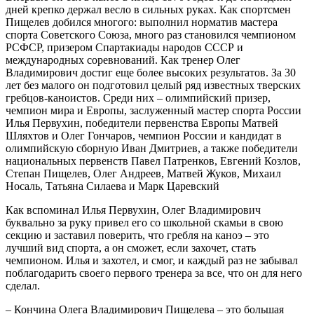
дней крепко держал весло в сильных руках. Как спортсмен
Пищелев добился многого: выполнил норматив мастера
спорта Советского Союза, много раз становился чемпионом
РСФСР, призером Спартакиады народов СССР и
международных соревнований. Как тренер Олег
Владимирович достиг еще более высоких результатов. За 30
лет без малого он подготовил целый ряд известных тверских
гребцов-каноистов. Среди них – олимпийский призер,
чемпион мира и Европы, заслуженный мастер спорта России
Илья Первухин, победители первенства Европы Матвей
Шляхтов и Олег Гончаров, чемпион России и кандидат в
олимпийскую сборную Иван Дмитриев, а также победители
национальных первенств Павел Патренков, Евгений Козлов,
Степан Пищелев, Олег Андреев, Матвей Жуков, Михаил
Носаль, Татьяна Силаева и Марк Царевский
Как вспоминал Илья Первухин, Олег Владимирович
буквально за руку привел его со школьной скамьи в свою
секцию и заставил поверить, что гребля на каноэ – это
лучший вид спорта, а он сможет, если захочет, стать
чемпионом. Илья и захотел, и смог, и каждый раз не забывал
поблагодарить своего первого тренера за все, что он для него
сделал.
– Кончина Олега Владимирович Пищелева – это большая