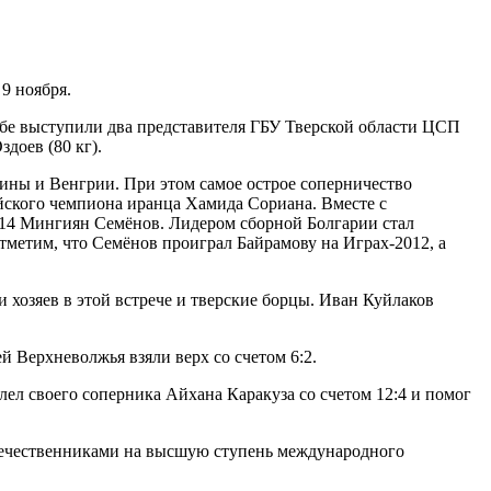
9 ноября.
рьбе выступили два представителя ГБУ Тверской области ЦСП
доев (80 кг).
ины и Венгрии. При этом самое острое соперничество
ийского чемпиона иранца Хамида Сориана. Вместе с
14 Мингиян Семёнов. Лидером сборной Болгарии стал
метим, что Семёнов проиграл Байрамову на Играх-2012, а
 хозяев в этой встрече и тверские борцы. Иван Куйлаков
й Верхневолжья взяли верх со счетом 6:2.
ел своего соперника Айхана Каракуза со счетом 12:4 и помог
оотечественниками на высшую ступень международного