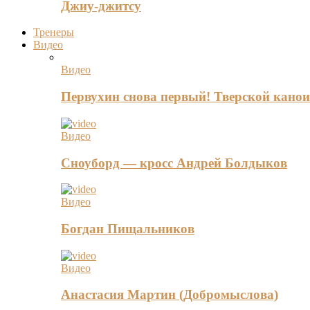
Джиу-джитсу
Тренеры
Видео
Видео
Первухин снова первый! Тверской канои
Видео
Сноуборд — кросс Андрей Болдыков
Видео
Богдан Пищальников
Видео
Анастасия Мартин (Добромыслова)