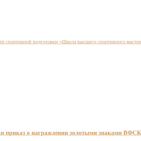
нтр спортивной подготовки «Школа высшего спортивного мастер
ан приказ о награждении золотыми знаками ВФС