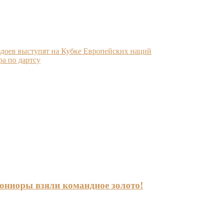
здоев выступят на Кубке Европейских наций
а по дартсу
-юниоры взяли командное золото!