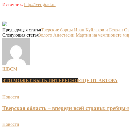
Источник:
http://tverigrad.ru
Предыдущая статья
Тверские борцы Иван Куйлаков и Бекхан О
Следующая статья
Золото Анастасии Мартин на чемпионате мир
ШВСМ
ЭТО МОЖЕТ БЫТЬ ИНТЕРЕСНО
ЕЩЕ ОТ АВТОРА
Новости
Тверская область – впереди всей страны: гребцы
Новости