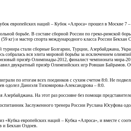
ок европейских наций – Кубок «Алроса» прошел в Москве 7 – 
вольной борьбе. В составе сборной России по греко-римской бо
9 кг) и мастер спорта международного класса России Бекхан Оз
й турнира стали сборные Болгарии, Турции, Азербайджана, Укра
десь собралась вся элита мировой борьбы за исключением олимп
ронзовый призёр Олимпиады-2012, финалист чемпионата мира-20
авил двукратный призёр Олимпийских игр Ровшан Байрамов. От
грали по итогам всех поединков с сухим счетом 8:0. Не подвели
оев одолел Даниэля Тихомирова-Александрова – 8:0.
 Азербайджана. На этот раз россияне без помощи представителе
оспитанник Заслуженного тренера России Руслана Юсуфова одол
риз «Кубка европейских наций – Кубка «Алроса», и вместе с с
в и Бекхан Оздоев.