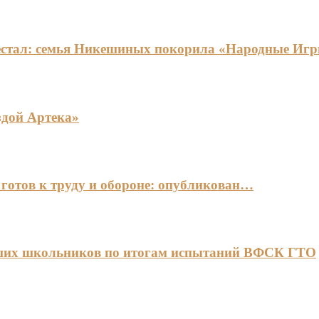
едестал: семья Никешиных покорила «Народные И
здой Артека»
готов к труду и обороне: опубликован…
чших школьников по итогам испытаний ВФСК ГТО