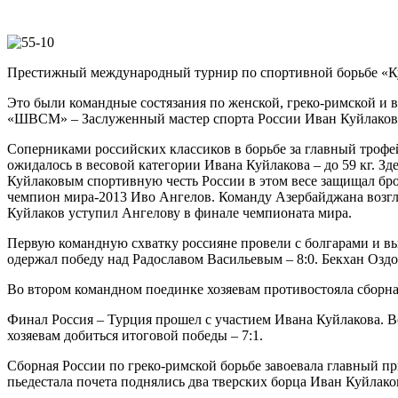
Престижный международный турнир по спортивной борьбе «Куб
Это были командные состязания по женской, греко-римской и 
«ШВСМ» – Заслуженный мастер спорта России Иван Куйлаков (5
Соперниками российских классиков в борьбе за главный трофе
ожидалось в весовой категории Ивана Куйлакова – до 59 кг. З
Куйлаковым спортивную честь России в этом весе защищал б
чемпион мира-2013 Иво Ангелов. Команду Азербайджана возгл
Куйлаков уступил Ангелову в финале чемпионата мира.
Первую командную схватку россияне провели с болгарами и выи
одержал победу над Радославом Васильевым – 8:0. Бекхан Озд
Во втором командном поединке хозяевам противостояла сборная
Финал Россия – Турция прошел с участием Ивана Куйлакова. В
хозяевам добиться итоговой победы – 7:1.
Cборная России по греко-римской борьбе завоевала главный п
пьедестала почета поднялись два тверских борца Иван Куйлако