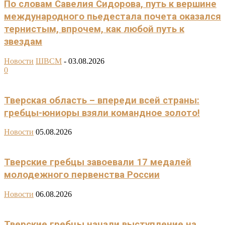
По словам Савелия Сидорова, путь к вершине
международного пьедестала почета оказался
тернистым, впрочем, как любой путь к
звездам
Новости
ШВСМ
-
03.08.2026
0
Тверская область – впереди всей страны:
гребцы-юниоры взяли командное золото!
Новости
05.08.2026
Тверские гребцы завоевали 17 медалей
молодежного первенства России
Новости
06.08.2026
Тверские гребцы начали выступление на