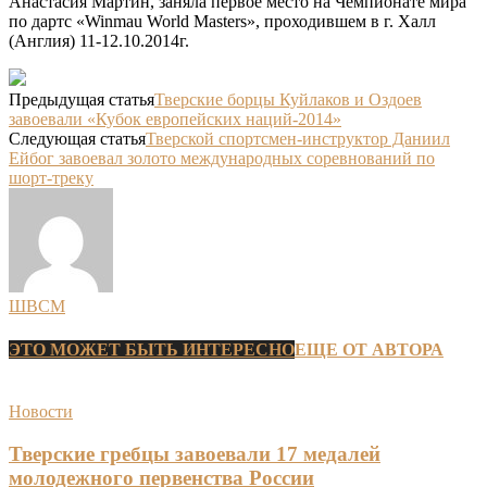
Анастасия Мартин, заняла первое место на Чемпионате мира
по дартс «Winmau World Masters», проходившем в г. Халл
(Англия) 11-12.10.2014г.
Предыдущая статья
Тверские борцы Куйлаков и Оздоев
завоевали «Кубок европейских наций-2014»
Следующая статья
Тверской спортсмен-инструктор Даниил
Ейбог завоевал золото международных соревнований по
шорт-треку
ШВСМ
ЭТО МОЖЕТ БЫТЬ ИНТЕРЕСНО
ЕЩЕ ОТ АВТОРА
Новости
Тверские гребцы завоевали 17 медалей
молодежного первенства России