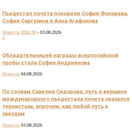
Пьедестал почета покорили София Фонарева,
София Саргузина и Анна Агафонова
Новости
ШВСМ
-
03.08.2026
0
Обладательницей награды всероссийской
пробы стала София Андриянова
Новости
04.08.2026
По словам Савелия Сидорова, путь к вершине
международного пьедестала почета оказался
тернистым, впрочем, как любой путь к
звездам
Новости
03.08.2026