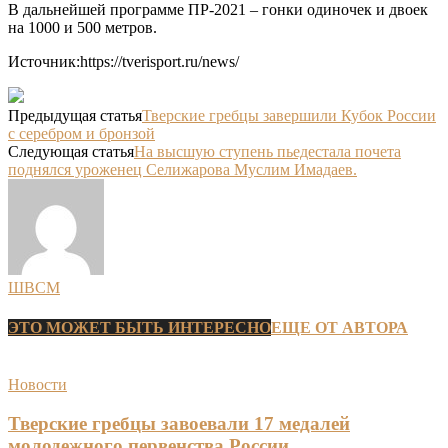
В дальнейшей программе ПР-2021 – гонки одиночек и двоек
на 1000 и 500 метров.
Источник:https://tverisport.ru/news/
Предыдущая статья
Тверские гребцы завершили Кубок России
с серебром и бронзой
Следующая статья
На высшую ступень пьедестала почета
поднялся уроженец Селижарова Муслим Имадаев.
ШВСМ
ЭТО МОЖЕТ БЫТЬ ИНТЕРЕСНО
ЕЩЕ ОТ АВТОРА
Новости
Тверские гребцы завоевали 17 медалей
молодежного первенства России