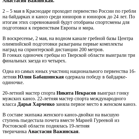
Анастасия Важинская.
2 – 5 мая в Краснодаре проходит первенство России по гребли
на байдарках и каноэ среди юниоров и юниорок до 24 лет. По
итогам этих соревнований будут отобраны спортсмены для
подготовки к первенствам Европы и мира.
В воскресенье, 2 мая, на водном канале гребной базы Центра
олимпийской подготовки разыграны первые комплекты
наград на спринтерской дистанции 200 метров.
В гонках одиночек гребцы из Тверской области выиграли три
финальных заезда из четырех.
Одна из самых юных участниц национального первенства 16-
летняя
Юлия Бабашинская
одержала победу в байдарке-
одиночке.
20-летний мастер спорта
Никита Некрасов
выиграл гонку
мужских каноэ. 22-летняя мастер спорта международного
класса
Дарья Харченко
заняла первое место в женском каноэ.
В составе экипажа женского каноэ-двойки на высшую
ступень пьедестала почета вместе Марией Гуреевой из
Ростовской области поднялась 19-летняя
тверичанка
Анастасия Важинская
.