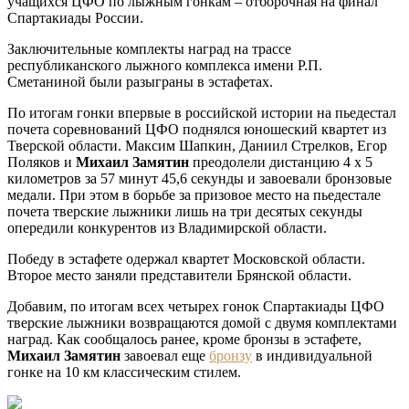
учащихся ЦФО по лыжным гонкам – отборочная на финал
Спартакиады России.
Заключительные комплекты наград на трассе
республиканского лыжного комплекса имени Р.П.
Сметаниной были разыграны в эстафетах.
По итогам гонки впервые в российской истории на пьедестал
почета соревнований ЦФО поднялся юношеский квартет из
Тверской области. Максим Шапкин, Даниил Стрелков, Егор
Поляков и
Михаил Замятин
преодолели дистанцию 4 х 5
километров за 57 минут 45,6 секунды и завоевали бронзовые
медали. При этом в борьбе за призовое место на пьедестале
почета тверские лыжники лишь на три десятых секунды
опередили конкурентов из Владимирской области.
Победу в эстафете одержал квартет Московской области.
Второе место заняли представители Брянской области.
Добавим, по итогам всех четырех гонок Спартакиады ЦФО
тверские лыжники возвращаются домой с двумя комплектами
наград. Как сообщалось ранее, кроме бронзы в эстафете,
Михаил Замятин
завоевал еще
бронзу
в индивидуальной
гонке на 10 км классическим стилем.