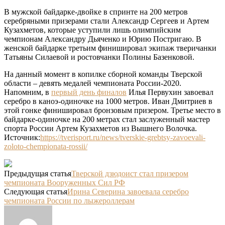
В мужской байдарке-двойке в спринте на 200 метров
серебряными призерами стали Александр Сергеев и Артем
Кузахметов, которые уступили лишь олимпийским
чемпионам Александру Дьяченко и Юрию Постригаю. В
женской байдарке третьим финишировал экипаж тверичанки
Татьяны Силаевой и ростовчанки Полины Базенковой.
На данный момент в копилке сборной команды Тверской
области – девять медалей чемпионата России-2020.
Напомним, в
первый день финалов
Илья Первухин завоевал
серебро в каноэ-одиночке на 1000 метров. Иван Дмитриев в
этой гонке финишировал бронзовым призером. Третье место в
байдарке-одиночке на 200 метрах стал заслуженный мастер
спорта России Артем Кузахметов из Вышнего Волочка.
Источник:
https://tverisport.ru/news/tverskie-grebtsy-zavoevali-
zoloto-chempionata-rossii/
Предыдущая статья
Тверской дзюдоист стал призером
чемпионата Вооруженных Сил РФ
Следующая статья
Ирина Северина завоевала серебро
чемпионата России по лыжероллерам