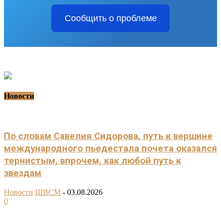
Сообщить о проблеме
Новости
По словам Савелия Сидорова, путь к вершине
международного пьедестала почета оказался
тернистым, впрочем, как любой путь к
звездам
Новости
ШВСМ
-
03.08.2026
0